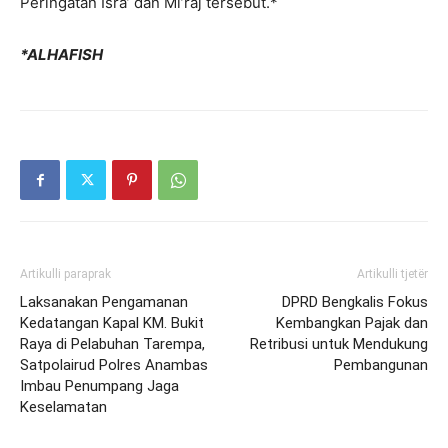
Peringatan Isra’ dan Mi’raj tersebut.*
*ALHAFISH
Artikulli paraprak
Artikulli tjetër
Laksanakan Pengamanan
DPRD Bengkalis Fokus
Kedatangan Kapal KM. Bukit
Kembangkan Pajak dan
Raya di Pelabuhan Tarempa,
Retribusi untuk Mendukung
Satpolairud Polres Anambas
Pembangunan
Imbau Penumpang Jaga
Keselamatan