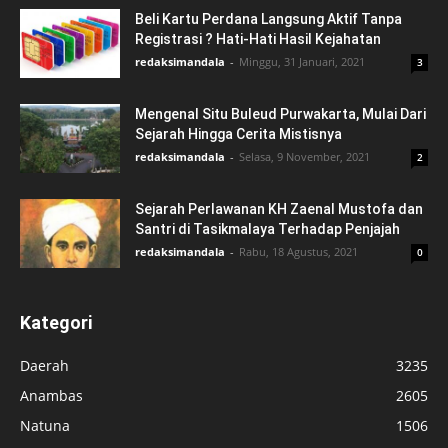
Beli Kartu Perdana Langsung Aktif Tanpa
Registrasi ? Hati-Hati Hasil Kejahatan
redaksimandala
-
Minggu, 31 Januari, 2021
3
Mengenal Situ Buleud Purwakarta, Mulai Dari
Sejarah Hingga Cerita Mistisnya
redaksimandala
-
Selasa, 9 November, 2021
2
Sejarah Perlawanan KH Zaenal Mustofa dan
Santri di Tasikmalaya Terhadap Penjajah
redaksimandala
-
Rabu, 18 Agustus, 2021
0
Kategori
Daerah
3235
Anambas
2605
Natuna
1506