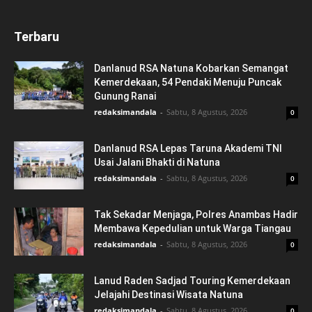
Terbaru
Danlanud RSA Natuna Kobarkan Semangat
Kemerdekaan, 54 Pendaki Menuju Puncak
Gunung Ranai
redaksimandala
-
Sabtu, 8 Agustus, 2026
0
Danlanud RSA Lepas Taruna Akademi TNI
Usai Jalani Bhakti di Natuna
redaksimandala
-
Sabtu, 8 Agustus, 2026
0
Tak Sekadar Menjaga, Polres Anambas Hadir
Membawa Kepedulian untuk Warga Tiangau
redaksimandala
-
Sabtu, 8 Agustus, 2026
0
Lanud Raden Sadjad Touring Kemerdekaan
Jelajahi Destinasi Wisata Natuna
redaksimandala
-
Sabtu, 8 Agustus, 2026
0