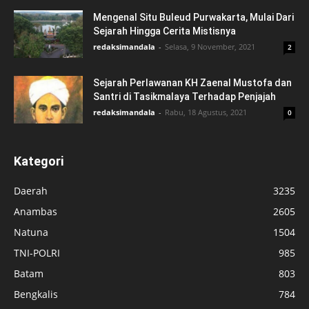
Mengenal Situ Buleud Purwakarta, Mulai Dari
Sejarah Hingga Cerita Mistisnya
redaksimandala
-
Selasa, 9 November, 2021
2
Sejarah Perlawanan KH Zaenal Mustofa dan
Santri di Tasikmalaya Terhadap Penjajah
redaksimandala
-
Rabu, 18 Agustus, 2021
0
Kategori
Daerah
3235
Anambas
2605
Natuna
1504
TNI-POLRI
985
Batam
803
Bengkalis
784