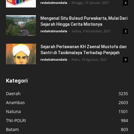
redaksimandala
-
Minggu, 31 Januari, 2021
3
Mengenal Situ Buleud Purwakarta, Mulai Dari
Sejarah Hingga Cerita Mistisnya
redaksimandala
-
Selasa, 9 November, 2021
2
Sejarah Perlawanan KH Zaenal Mustofa dan
Santri di Tasikmalaya Terhadap Penjajah
redaksimandala
-
Rabu, 18 Agustus, 2021
0
Kategori
Daerah
3235
Anambas
2603
Natuna
1501
TNI-POLRI
984
Batam
803