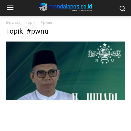
Beranda
Topik
#pwnu
Topik: #pwnu