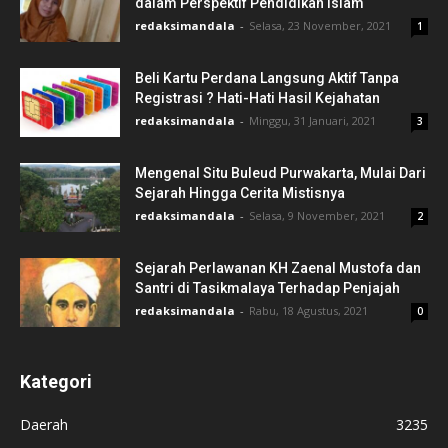
dalam Perspektif Pendidikan Islam
redaksimandala
-
Selasa, 23 November, 2021
1
Beli Kartu Perdana Langsung Aktif Tanpa
Registrasi ? Hati-Hati Hasil Kejahatan
redaksimandala
-
Minggu, 31 Januari, 2021
3
Mengenal Situ Buleud Purwakarta, Mulai Dari
Sejarah Hingga Cerita Mistisnya
redaksimandala
-
Selasa, 9 November, 2021
2
Sejarah Perlawanan KH Zaenal Mustofa dan
Santri di Tasikmalaya Terhadap Penjajah
redaksimandala
-
Rabu, 18 Agustus, 2021
0
Kategori
Daerah
3235