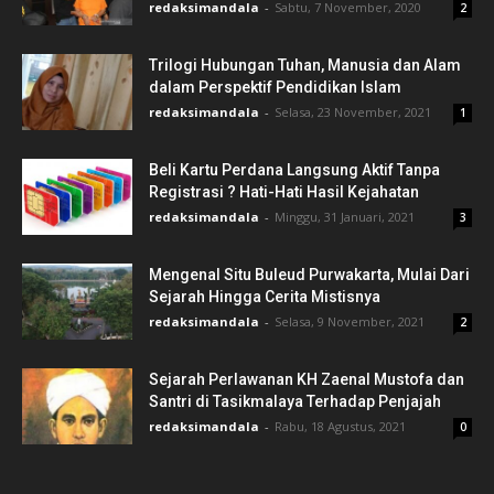
redaksimandala
-
Sabtu, 7 November, 2020
2
Trilogi Hubungan Tuhan, Manusia dan Alam
dalam Perspektif Pendidikan Islam
redaksimandala
-
Selasa, 23 November, 2021
1
Beli Kartu Perdana Langsung Aktif Tanpa
Registrasi ? Hati-Hati Hasil Kejahatan
redaksimandala
-
Minggu, 31 Januari, 2021
3
Mengenal Situ Buleud Purwakarta, Mulai Dari
Sejarah Hingga Cerita Mistisnya
redaksimandala
-
Selasa, 9 November, 2021
2
Sejarah Perlawanan KH Zaenal Mustofa dan
Santri di Tasikmalaya Terhadap Penjajah
redaksimandala
-
Rabu, 18 Agustus, 2021
0