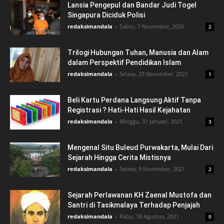
Lansia Pengepul dan Bandar Judi Togel
Singapura Diciduk Polisi
redaksimandala
-
Sabtu, 7 November, 2020
2
Trilogi Hubungan Tuhan, Manusia dan Alam
dalam Perspektif Pendidikan Islam
redaksimandala
-
Selasa, 23 November, 2021
1
Beli Kartu Perdana Langsung Aktif Tanpa
Registrasi ? Hati-Hati Hasil Kejahatan
redaksimandala
-
Minggu, 31 Januari, 2021
3
Mengenal Situ Buleud Purwakarta, Mulai Dari
Sejarah Hingga Cerita Mistisnya
redaksimandala
-
Selasa, 9 November, 2021
2
Sejarah Perlawanan KH Zaenal Mustofa dan
Santri di Tasikmalaya Terhadap Penjajah
redaksimandala
-
Rabu, 18 Agustus, 2021
0