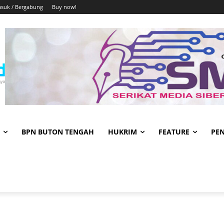
suk / Bergabung
Buy now!
BPN BUTON TENGAH
HUKRIM
FEATURE
PE