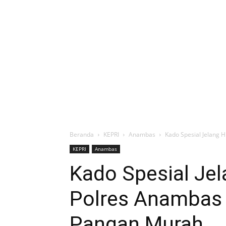
Beranda
KEPRI
Anambas
Kado Spesial Jelang 
KEPRI
Anambas
Kado Spesial Jel
Polres Anambas 
Pangan Murah