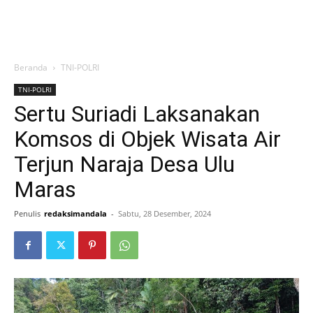
Beranda
TNI-POLRI
TNI-POLRI
Sertu Suriadi Laksanakan
Komsos di Objek Wisata Air
Terjun Naraja Desa Ulu
Maras
Penulis
redaksimandala
-
Sabtu, 28 Desember, 2024