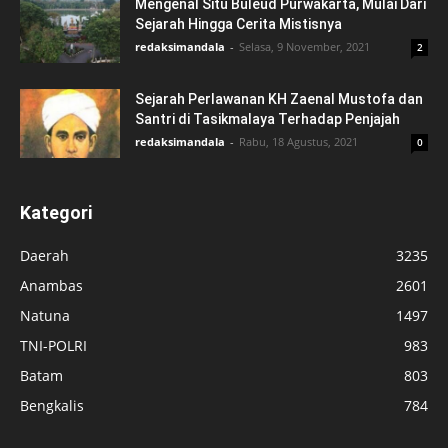
Mengenal Situ Buleud Purwakarta, Mulai Dari
Sejarah Hingga Cerita Mistisnya
redaksimandala
-
Selasa, 9 November, 2021
2
Sejarah Perlawanan KH Zaenal Mustofa dan
Santri di Tasikmalaya Terhadap Penjajah
redaksimandala
-
Rabu, 18 Agustus, 2021
0
Kategori
Daerah
3235
Anambas
2601
Natuna
1497
TNI-POLRI
983
Batam
803
Bengkalis
784