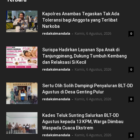
Kapolres Anambas Tegaskan Tak Ada
Toleransi bagi Anggota yang Terlibat
Narkoba
redaksimandala
-
Kamis, 6 Agustus, 2026
0
Surispa Hadirkan Layanan Spa Anak di
Tanjungpinang, Dukung Tumbuh Kembang
dan Relaksasi Si Kecil
redaksimandala
-
Kamis, 6 Agustus, 2026
0
Sertu Olih Solih Dampingi Penyaluran BLT-DD
Agustus di Desa Genting Pulur
redaksimandala
-
Kamis, 6 Agustus, 2026
0
Kades Teluk Sunting Salurkan BLT-DD
Agustus kepada 13 KPM, Warga Diimbau
Waspada Cuaca Ekstrem
redaksimandala
-
Kamis, 6 Agustus, 2026
0