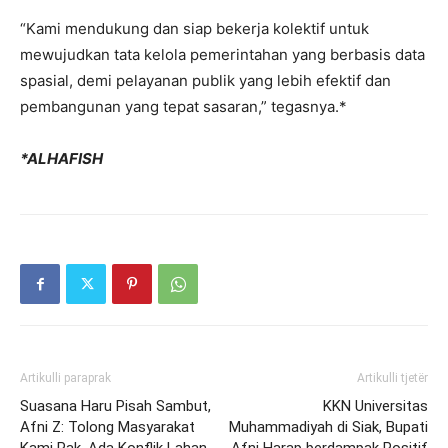
“Kami mendukung dan siap bekerja kolektif untuk
mewujudkan tata kelola pemerintahan yang berbasis data
spasial, demi pelayanan publik yang lebih efektif dan
pembangunan yang tepat sasaran,” tegasnya.*
*ALHAFISH
Artikulli paraprak
Artikulli tjetër
Suasana Haru Pisah Sambut,
KKN Universitas
Afni Z: Tolong Masyarakat
Muhammadiyah di Siak, Bupati
Kami Pak, Ada Konflik Lahan
Afni Harap berdampak Positif