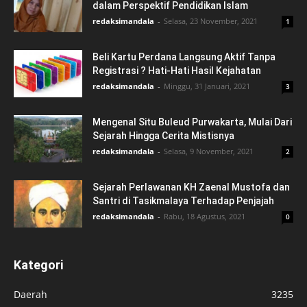
dalam Perspektif Pendidikan Islam
redaksimandala
-
Selasa, 23 November, 2021
1
Beli Kartu Perdana Langsung Aktif Tanpa
Registrasi ? Hati-Hati Hasil Kejahatan
redaksimandala
-
Minggu, 31 Januari, 2021
3
Mengenal Situ Buleud Purwakarta, Mulai Dari
Sejarah Hingga Cerita Mistisnya
redaksimandala
-
Selasa, 9 November, 2021
2
Sejarah Perlawanan KH Zaenal Mustofa dan
Santri di Tasikmalaya Terhadap Penjajah
redaksimandala
-
Rabu, 18 Agustus, 2021
0
Kategori
Daerah
3235