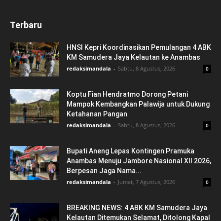
Terbaru
HNSI Kepri Koordinasikan Pemulangan 4 ABK
KM Samudera Jaya Kelautan ke Anambas
redaksimandala
-
Sabtu, 8 Agustus, 2026
0
Koptu Fian Hendratmo Dorong Petani
Mampok Kembangkan Palawija untuk Dukung
Ketahanan Pangan
redaksimandala
-
Sabtu, 8 Agustus, 2026
0
Bupati Aneng Lepas Kontingen Pramuka
Anambas Menuju Jambore Nasional XII 2026,
Berpesan Jaga Nama...
redaksimandala
-
Jumat, 7 Agustus, 2026
0
BREAKING NEWS: 4 ABK KM Samudera Jaya
Kelautan Ditemukan Selamat, Ditolong Kapal