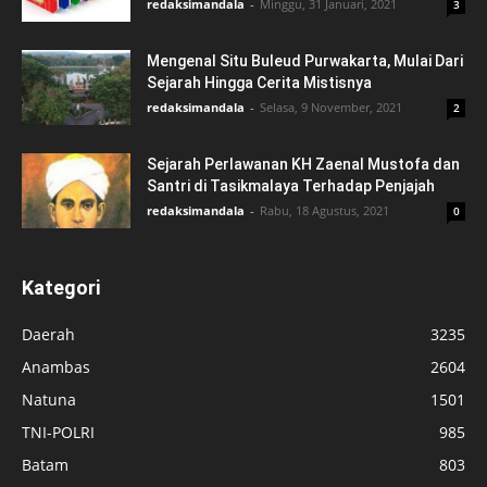
redaksimandala
-
Minggu, 31 Januari, 2021
3
Mengenal Situ Buleud Purwakarta, Mulai Dari
Sejarah Hingga Cerita Mistisnya
redaksimandala
-
Selasa, 9 November, 2021
2
Sejarah Perlawanan KH Zaenal Mustofa dan
Santri di Tasikmalaya Terhadap Penjajah
redaksimandala
-
Rabu, 18 Agustus, 2021
0
Kategori
Daerah
3235
Anambas
2604
Natuna
1501
TNI-POLRI
985
Batam
803