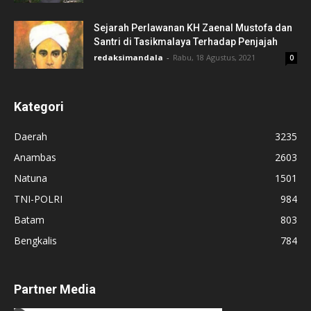
Sejarah Perlawanan KH Zaenal Mustofa dan
Santri di Tasikmalaya Terhadap Penjajah
redaksimandala
-
Rabu, 18 Agustus, 2021
0
Kategori
Daerah
3235
Anambas
2603
Natuna
1501
TNI-POLRI
984
Batam
803
Bengkalis
784
Partner Media