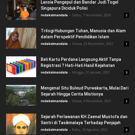
Lansia Pengepul dan Bandar Judi Togel
Singapura Diciduk Polisi
redaksimandala
-
Sabtu, 7 November, 2020
2
Trilogi Hubungan Tuhan, Manusia dan Alam
dalam Perspektif Pendidikan Islam
redaksimandala
-
Selasa, 23 November, 2021
1
Beli Kartu Perdana Langsung Aktif Tanpa
Registrasi ? Hati-Hati Hasil Kejahatan
redaksimandala
-
Minggu, 31 Januari, 2021
3
Mengenal Situ Buleud Purwakarta, Mulai Dari
Sejarah Hingga Cerita Mistisnya
redaksimandala
-
Selasa, 9 November, 2021
2
Sejarah Perlawanan KH Zaenal Mustofa dan
Santri di Tasikmalaya Terhadap Penjajah
redaksimandala
-
Rabu, 18 Agustus, 2021
0