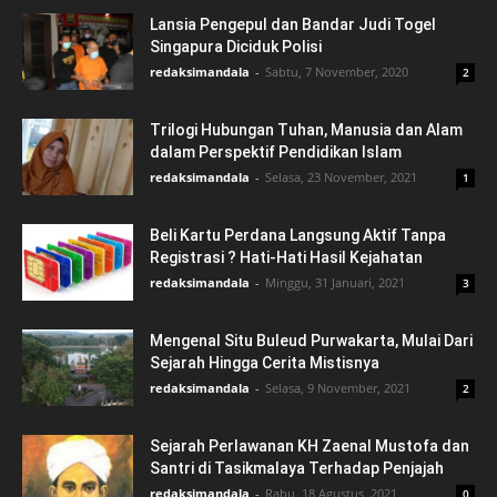
Lansia Pengepul dan Bandar Judi Togel
Singapura Diciduk Polisi
redaksimandala
-
Sabtu, 7 November, 2020
2
Trilogi Hubungan Tuhan, Manusia dan Alam
dalam Perspektif Pendidikan Islam
redaksimandala
-
Selasa, 23 November, 2021
1
Beli Kartu Perdana Langsung Aktif Tanpa
Registrasi ? Hati-Hati Hasil Kejahatan
redaksimandala
-
Minggu, 31 Januari, 2021
3
Mengenal Situ Buleud Purwakarta, Mulai Dari
Sejarah Hingga Cerita Mistisnya
redaksimandala
-
Selasa, 9 November, 2021
2
Sejarah Perlawanan KH Zaenal Mustofa dan
Santri di Tasikmalaya Terhadap Penjajah
redaksimandala
-
Rabu, 18 Agustus, 2021
0