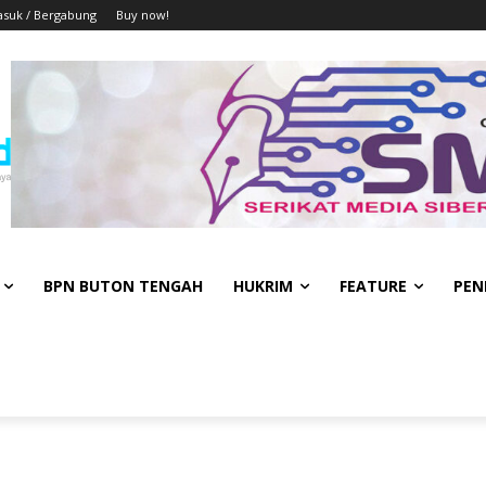
suk / Bergabung
Buy now!
BPN BUTON TENGAH
HUKRIM
FEATURE
PEN