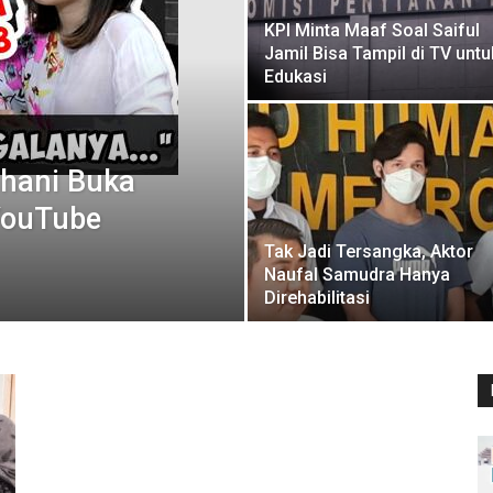
KPI Minta Maaf Soal Saiful
Jamil Bisa Tampil di TV untu
Edukasi
hani Buka
YouTube
Tak Jadi Tersangka, Aktor
Naufal Samudra Hanya
Direhabilitasi